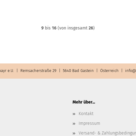
9
bis
16
(von insgesamt
26
)
ayr e.U. | Remsacherstraße 29 | 5640 Bad Gastein | Österreich |
info@
Mehr über...
Kontakt
Impressum
Versand- & Zahlungsbedingu