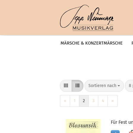
MÄRSCHE & KONZERTMÄRSCHE
»
Startseite
Märsche & Konzertmärsche
Sortieren nach
pr
Sortieren nach
8 
«
1
2
3
4
»
Für Fest u