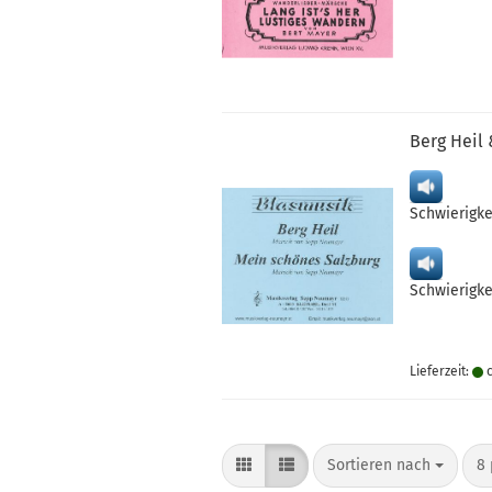
Berg Heil
Schwierigke
Schwierigke
Lieferzeit:
c
Sortieren nach
pr
Sortieren nach
8 