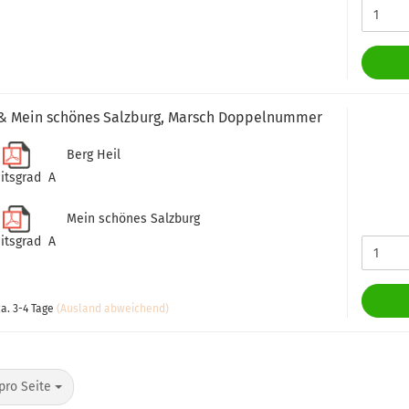
 & Mein schönes Salzburg, Marsch Doppelnummer
Berg Heil
itsgrad A
Mein schönes Salzburg
itsgrad A
a. 3-4 Tage
(Ausland abweichend)
o Seite
pro Seite