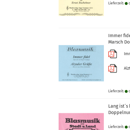
Lieferzeit:
c
Immer fide
Marsch D
Imme
Alzta
Lieferzeit:
c
Lang ist´s
Doppeln
Lieferzeit:
c