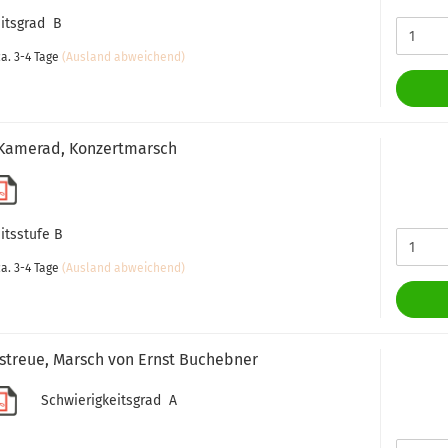
eitsgrad B
a. 3-4 Tage
(Ausland abweichend)
 Kamerad, Konzertmarsch
itsstufe B
a. 3-4 Tage
(Ausland abweichend)
treue, Marsch von Ernst Buchebner
Schwierigkeitsgrad A