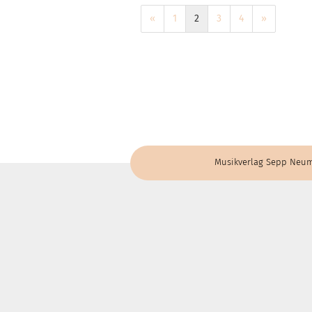
«
1
2
3
4
»
Musikverlag Sepp Neum