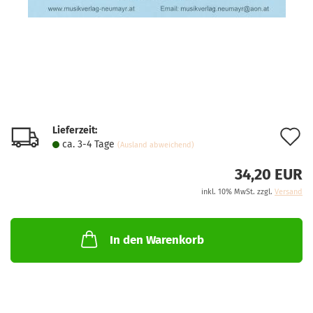
Lieferzeit:
A
ca. 3-4 Tage
(Ausland abweichend)
d
34,20 EUR
M
inkl. 10% MwSt. zzgl.
Versand
In den Warenkorb