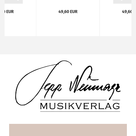
lnummer...
Marsch...
Doppelnum
,70 EUR
49,60 EUR
49,60 