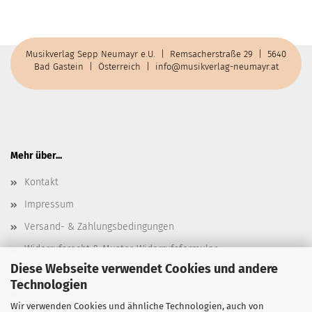
Musikverlag Sepp Neumayr e.U. | Remsacherstraße 29 | 5640
Bad Gastein | Österreich |
info@musikverlag-neumayr.at
Mehr über...
Kontakt
Impressum
Versand- & Zahlungsbedingungen
Widerrufsrecht & Muster-Widerrufsformular
Diese Webseite verwendet Cookies und andere
AGB
Technologien
Privatsphäre und Datenschutz
Wir verwenden Cookies und ähnliche Technologien, auch von