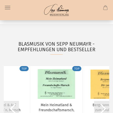
BLASMUSIK VON SEPP NEUMAYR -
EMPFEHLUNGEN UND BESTSELLER
TOP
TOP
ubel & Auf
Mein Heimatland &
Bergmannslu
öh´n, Marsch
Freundschaftsmarsch,
zum Gruß, 