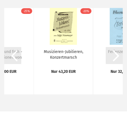
-25%
-20%
ch und froh -
Musizieren-Jubilieren,
Ferienzeit,
itionen von
Konzertmarsch
epp...
15,00 EUR
Nur 43,20 EUR
Nur 32,0