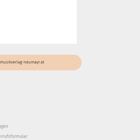
musikverlag-neumayr.at
ngen
errufsformular