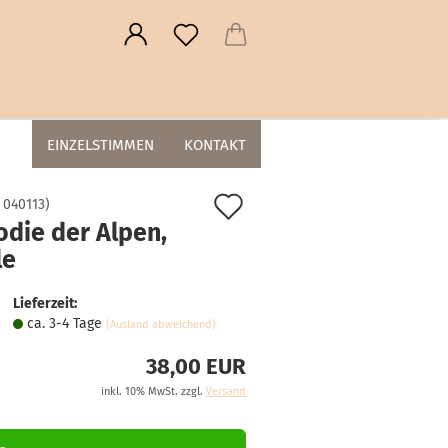
EINZELSTIMMEN
KONTAKT
Auf
:
040113
)
odie der Alpen,
den
le
Merkzettel
Lieferzeit:
ca. 3-4 Tage
(Ausland abweichend)
38,00 EUR
inkl. 10% MwSt. zzgl.
Versand