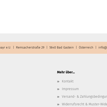
ayr e.U. | Remsacherstraße 29 | 5640 Bad Gastein | Österreich |
info@
Mehr über...
Kontakt
Impressum
Versand- & Zahlungsbedingu
Widerrufsrecht & Muster-Wid