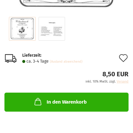
Lieferzeit:
A
ca. 3-4 Tage
(Ausland abweichend)
d
8,50 EUR
M
inkl. 10% MwSt. zzgl.
Versand
In den Warenkorb