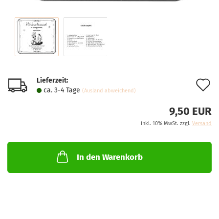
Lieferzeit:
A
ca. 3-4 Tage
(Ausland abweichend)
d
9,50 EUR
M
inkl. 10% MwSt. zzgl.
Versand
In den Warenkorb