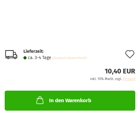
Lieferzeit:
A
ca. 3-4 Tage
(Ausland abweichend)
d
10,40 EUR
M
inkl. 10% MwSt. zzgl.
Versand
In den Warenkorb