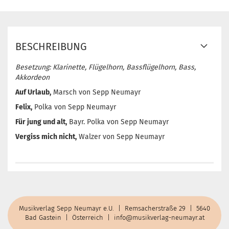
BESCHREIBUNG
Besetzung: Klarinette, Flügelhorn, Bassflügelhorn, Bass,
Akkordeon
Auf Urlaub,
Marsch von Sepp Neumayr
Felix,
Polka
von Sepp Neumayr
Für jung und alt,
Bayr. Polka
von Sepp Neumayr
Vergiss mich nicht,
Walzer
von Sepp Neumayr
Musikverlag Sepp Neumayr e.U. | Remsacherstraße 29 | 5640
Bad Gastein | Österreich |
info@musikverlag-neumayr.at