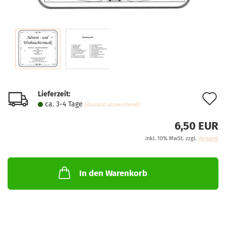
Lieferzeit:
A
ca. 3-4 Tage
(Ausland abweichend)
d
6,50 EUR
M
inkl. 10% MwSt. zzgl.
Versand
In den Warenkorb